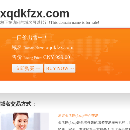
xqdkfzx.com
您正在访问的域名可以转让!This domain name is for sale!
一口价出售中！
域名
xqdkfzx.com
Domain Name:
售价
CNY 999.00
Listing Price:
立即购买
BUY NOW
>>
>>
域名交易方式：
通过金名网(4.cn) 中介交易
金名网(4.cn)是全球领先的域名交易服务机
简单、安全、专业的第三方服务！ 为了保证交