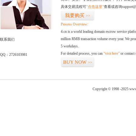
具体交易流程可
“点击这里”
查看或咨询support@
我要购买
>>
Process Overview:
4.cn is a world leading domain escrow service plat
million RMB transaction volume every year. We promi
联系我们
5 workdays.
For detailed process, you can
“visit here”
or contact
QQ：2726103981
BUY NOW
>>
Copyright © 1998 -2025 www